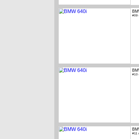
BM
#09
BM
#10
BM
#11