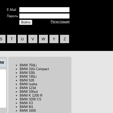
E-Mail
Пароль
Регистрация
S
T
U
V
W
Y
Z
MW
BMW 750Li
BMW 316i Compact
BMW 530i
BMW 745Li
BMW 528
BMW Isetta
BMW 123d
BMW 330xd
BMW K 1200 R
BMW 3200 CS
BMW X3
BMW M1
BMW 1600