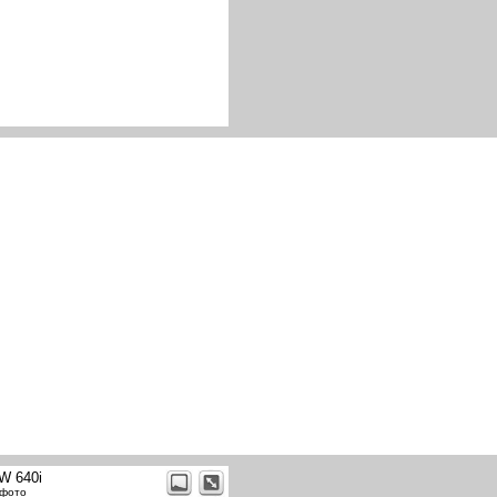
W 640i
 фото