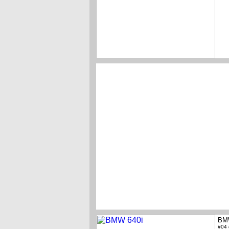
BM
#04