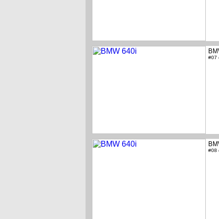
BM
#07
BM
#08