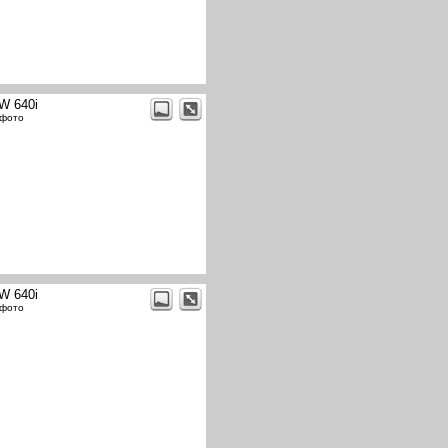
W 640i
 фото
W 640i
 фото