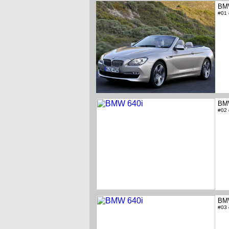
BM
#01
BM
#02
BM
#03