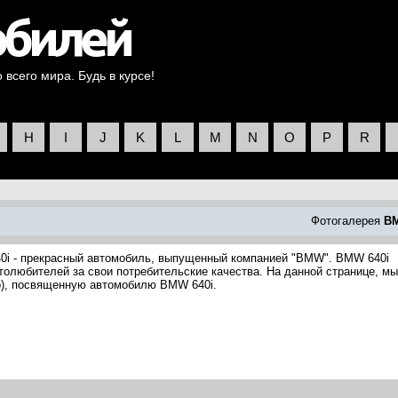
всего мира. Будь в курсе!
H
I
J
K
L
M
N
O
P
R
Фотогалерея
B
0i - прекрасный автомобиль, выпущенный компанией "BMW". BMW 640i
толюбителей за свои потребительские качества. На данной странице, мы
о), посвященную автомобилю BMW 640i.