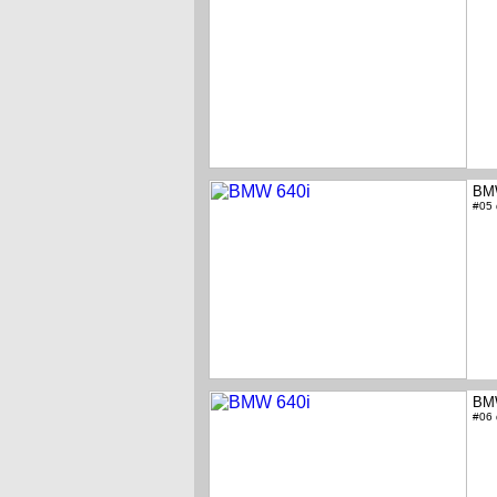
BM
#05
BM
#06