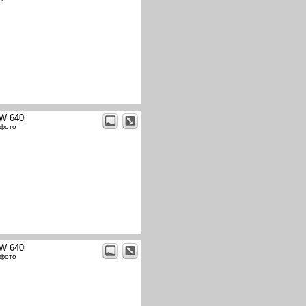
W 640i
 фото
W 640i
 фото