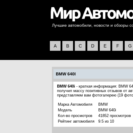
Лучшие автомобили, новости и обзоры со 
A
B
C
D
E
F
G
BMW 640I
BMW 640i
- краткая информация: BMW 64
получил массу позитивных отзывов от ав
представляем вам фотогалерею (19 фот
Марка Автомобиля
BMW
Модель
BMW 640i
Кол-во просмотров
41852 просмотров
Рейтинг автомобиля
9.5 из 10