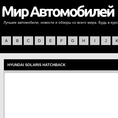
Лучшие автомобили, новости и обзоры со всего мира. Будь в курс
A
B
C
D
E
F
G
H
I
J
HYUNDAI SOLARIS HATCHBACK