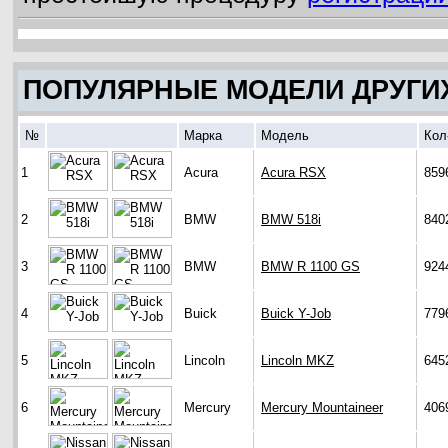
ПОПУЛЯРНЫЕ МОДЕЛИ ДРУГИ
№
Марка
Модель
Кол
1
Acura
Acura RSX
859
2
BMW
BMW 518i
840
3
BMW
BMW R 1100 GS
924
4
Buick
Buick Y-Job
779
5
Lincoln
Lincoln MKZ
645
6
Mercury
Mercury Mountaineer
406