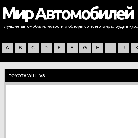
Лучшие автомобили, новости и обзоры со всего мира. Будь в курс
A
B
C
D
E
F
G
H
I
J
TOYOTA WILL VS