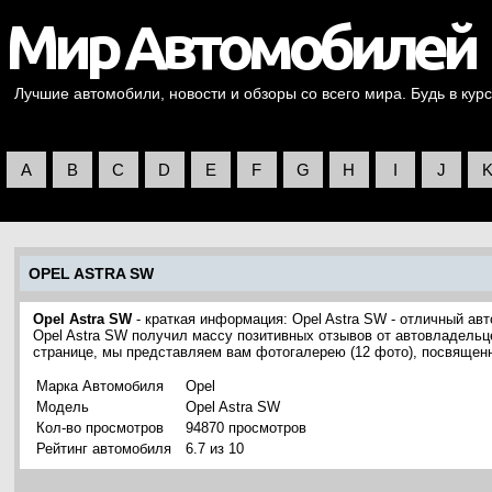
Лучшие автомобили, новости и обзоры со всего мира. Будь в курс
A
B
C
D
E
F
G
H
I
J
OPEL ASTRA SW
Opel Astra SW
- краткая информация: Opel Astra SW - отличный ав
Opel Astra SW получил массу позитивных отзывов от автовладельце
странице, мы представляем вам фотогалерею (12 фото), посвящен
Марка Автомобиля
Opel
Модель
Opel Astra SW
Кол-во просмотров
94870 просмотров
Рейтинг автомобиля
6.7 из 10