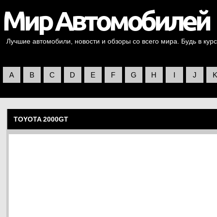
Лучшие автомобили, новости и обзоры со всего мира. Будь в курс
A
B
C
D
E
F
G
H
I
J
TOYOTA 2000GT