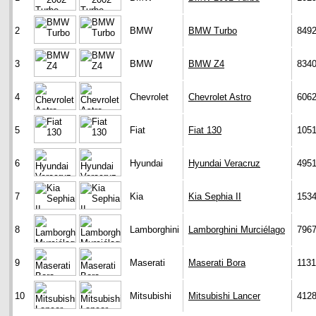
2
BMW
BMW Turbo
849
3
BMW
BMW Z4
834
4
Chevrolet
Chevrolet Astro
606
5
Fiat
Fiat 130
105
6
Hyundai
Hyundai Veracruz
495
7
Kia
Kia Sephia II
153
8
Lamborghini
Lamborghini Murciélago
796
9
Maserati
Maserati Bora
113
10
Mitsubishi
Mitsubishi Lancer
412