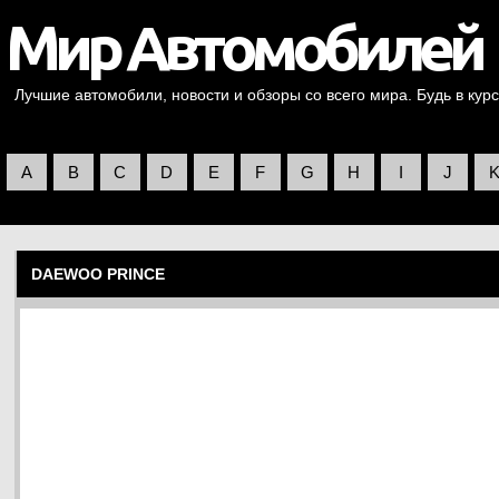
Лучшие автомобили, новости и обзоры со всего мира. Будь в курс
A
B
C
D
E
F
G
H
I
J
DAEWOO PRINCE