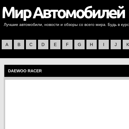
Лучшие автомобили, новости и обзоры со всего мира. Будь в курс
A
B
C
D
E
F
G
H
I
J
DAEWOO RACER