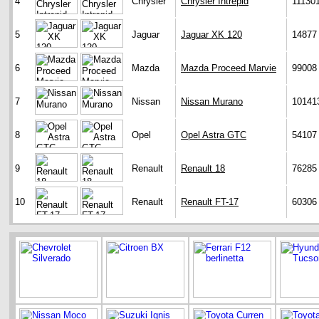
4
Chrysler
Chrysler Intrepid
11130
5
Jaguar
Jaguar XK 120
14877
6
Mazda
Mazda Proceed Marvie
99008
7
Nissan
Nissan Murano
10141
8
Opel
Opel Astra GTC
54107
9
Renault
Renault 18
76285
10
Renault
Renault FT-17
60306