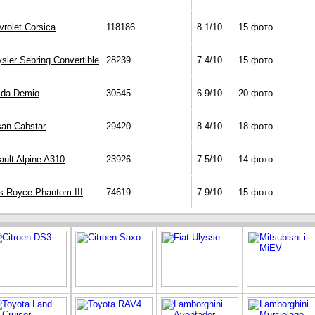
vrolet Corsica
118186
8.1/10
15 фото
sler Sebring Convertible
28239
7.4/10
15 фото
da Demio
30545
6.9/10
20 фото
san Cabstar
29420
8.4/10
18 фото
ault Alpine A310
23926
7.5/10
14 фото
ls-Royce Phantom III
74619
7.9/10
15 фото