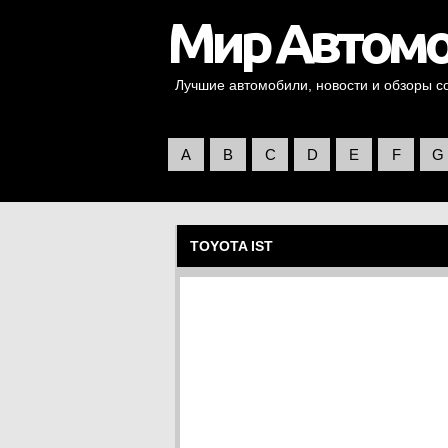
Лучшие автомобили, новости и обзоры со 
A
B
C
D
E
F
G
TOYOTA IST