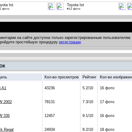
yota Ist
Toyota Ist
1 фото
#12 фото
ментарии на сайте доступна только зарегистрированным пользователям.
 пройдите простейшую процедуру
регистрации
.
ОК
ель
Кол-во просмотров
Рейтинг
Кол-во изображе
i A1
43236
5.2/10
16 фото
 2002
78131
7.3/10
17 фото
W 335
12457
9.1/10
16 фото
ck Regal
24934
8.2/10
18 фото