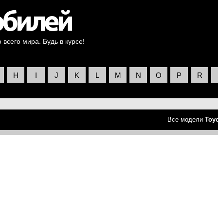
всего мира. Будь в курсе!
H
I
J
K
L
M
N
O
P
R
Все модели
Toy