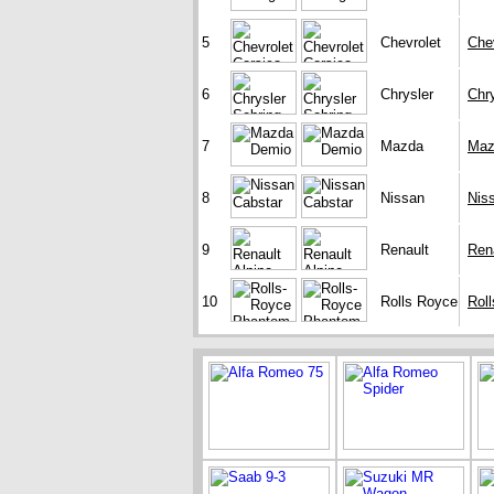
5
Chevrolet
Che
6
Chrysler
Chry
7
Mazda
Maz
8
Nissan
Nis
9
Renault
Ren
10
Rolls Royce
Rol