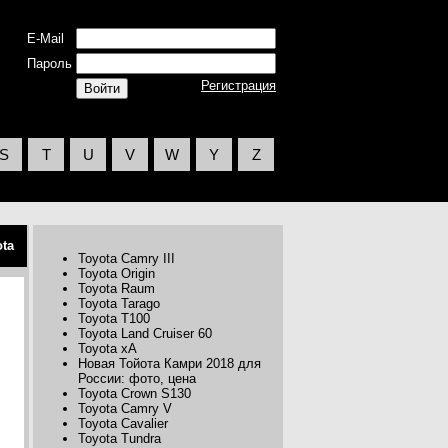
E-Mail
Пароль
Регистрация
S
T
U
V
W
Y
Z
ota
Toyota Camry III
Toyota Origin
Toyota Raum
Toyota Tarago
Toyota T100
Toyota Land Cruiser 60
Toyota xA
Новая Тойота Камри 2018 для
России: фото, цена
Toyota Crown S130
Toyota Camry V
Toyota Cavalier
Toyota Tundra