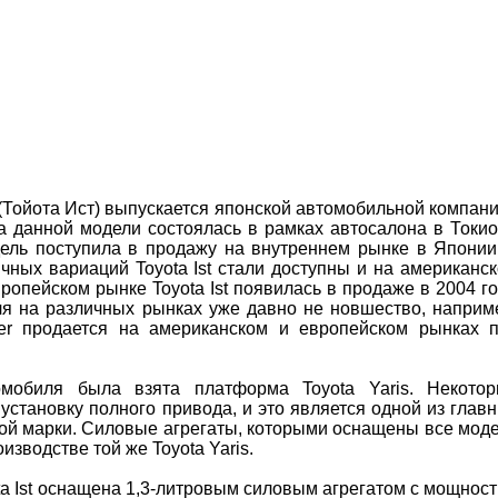
 (Тойота Ист) выпускается японской автомобильной компан
ра данной модели состоялась в рамках автосалона в Токио
дель поступила в продажу на внутреннем рынке в Японии
чных вариаций Toyota Ist стали доступны и на американс
ропейском рынке Toyota Ist появилась в продаже в 2004 го
я на различных рынках уже давно не новшество, наприм
ger продается на американском и европейском рынках 
мобиля была взята платформа Toyota Yaris. Некото
 установку полного привода, и это является одной из глав
ой марки. Силовые агрегаты, которыми оснащены все мод
оизводстве той же Toyota Yaris.
a Ist оснащена 1,3-литровым силовым агрегатом с мощнос