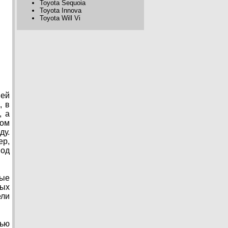
Toyota Sequoia
Toyota Innova
Toyota Will Vi
ией
, в
, а
ком
ду.
ер,
под
рые
ных
ели
тью