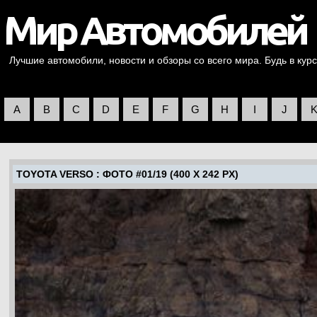
Лучшие автомобили, новости и обзоры со всего мира. Будь в курс
A
B
C
D
E
F
G
H
I
J
TOYOTA VERSO
: ФОТО #01/19 (400 X 242 PX)