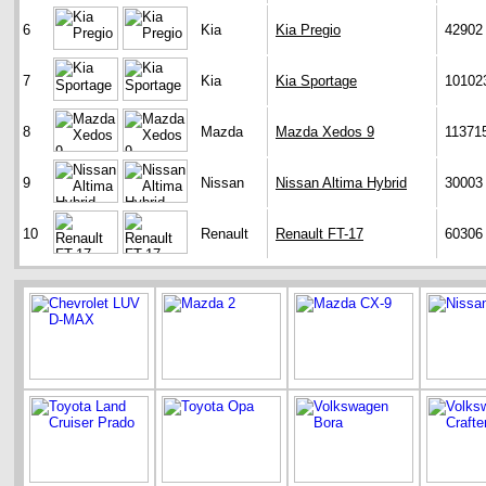
6
Kia
Kia Pregio
42902
7
Kia
Kia Sportage
10102
8
Mazda
Mazda Xedos 9
11371
9
Nissan
Nissan Altima Hybrid
30003
10
Renault
Renault FT-17
60306