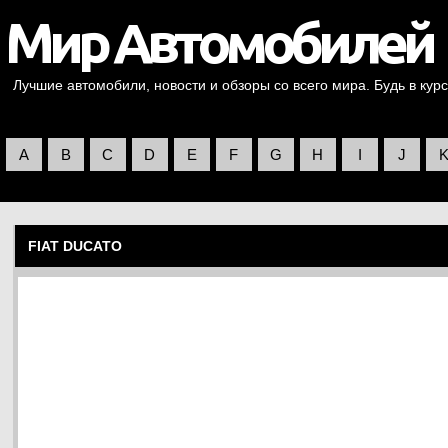
Лучшие автомобили, новости и обзоры со всего мира. Будь в курс
A
B
C
D
E
F
G
H
I
J
FIAT DUCATO