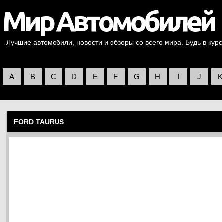
Лучшие автомобили, новости и обзоры со всего мира. Будь в курс
A
B
C
D
E
F
G
H
I
J
FORD TAURUS