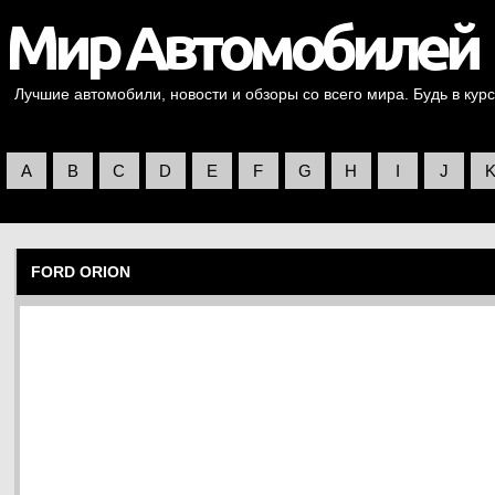
Лучшие автомобили, новости и обзоры со всего мира. Будь в курс
A
B
C
D
E
F
G
H
I
J
FORD ORION