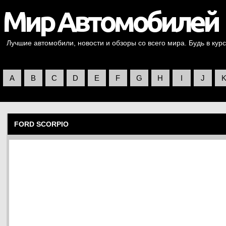
Лучшие автомобили, новости и обзоры со всего мира. Будь в курс
A
B
C
D
E
F
G
H
I
J
FORD SCORPIO