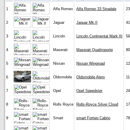
1
Alfa Romeo
Alfa Romeo 33 Stradale
23
2
Jaguar
Jaguar Mk.II
41
3
Lincoln
Lincoln Continental Mark III
56
4
Maserati
Maserati Quattroporte
80
5
Nissan
Nissan Wingroad
12
6
Oldsmobile
Oldsmobile Alero
11
7
Opel
Opel Speedster
24
8
Rolls Royce
Rolls-Royce Silver Cloud
17
9
Smart
smart Fortwo Cabrio
78