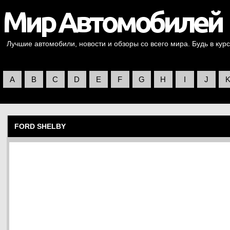
Лучшие автомобили, новости и обзоры со всего мира. Будь в курс
A
B
C
D
E
F
G
H
I
J
FORD SHELBY