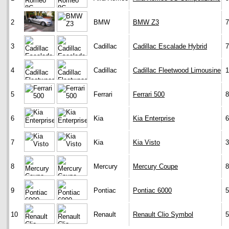
2
BMW
BMW Z3
7
3
Cadillac
Cadillac Escalade Hybrid
7
4
Cadillac
Cadillac Fleetwood Limousine
1
5
Ferrari
Ferrari 500
8
6
Kia
Kia Enterprise
6
7
Kia
Kia Visto
3
8
Mercury
Mercury Coupe
8
9
Pontiac
Pontiac 6000
5
10
Renault
Renault Clio Symbol
5