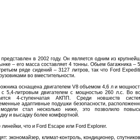
 представлен в 2002 году. Он является одним из крупней
нке – его масса составляет 4 тонны. Обьем багажника – 
ретьем ряде сидений – 3127 литров, так что Ford Expedit
рузовиками во вместительности.
ожника оснащена двигателем V8 объемом 4,6 л и мощнос
т с 5,4-литровым двигателем с мощностью 260 л.с. Во в
ается 4-ступенчатая АКПП. Среди новшеств систе
временные адаптивные подушки безопасности, расположен
модели стал несколько ниже, это позволило повыс
адку и высадку более комфортной.
 линейки, что и Ford Escape или Ford Explorer.
т: экономайзер, климат-контроль, кондиционер, спутнико