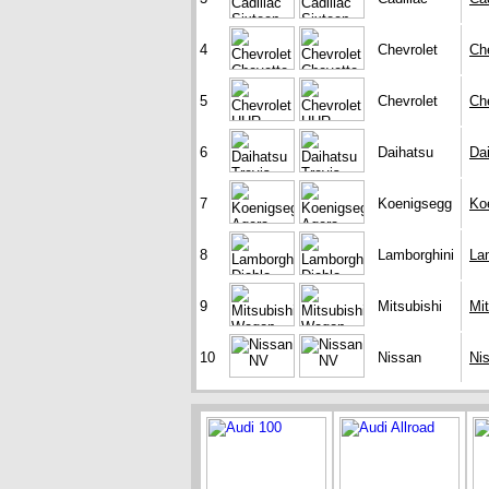
4
Chevrolet
Ch
5
Chevrolet
Ch
6
Daihatsu
Da
7
Koenigsegg
Ko
8
Lamborghini
La
9
Mitsubishi
Mi
10
Nissan
Ni