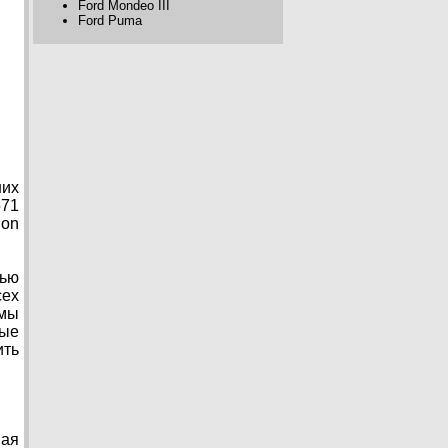
Ford Mondeo III
Ford Puma
ших
571
ion
тью
сех
мы
ные
ить
вая