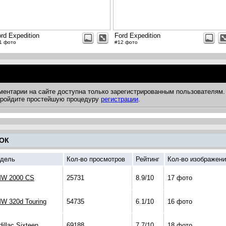
rd Expedition
Ford Expedition
1 фото
#12 фото
ментарии на сайте доступна только зарегистрированным пользователям.
 пройдите простейшую процедуру
регистрации
.
ОК
дель
Кол-во просмотров
Рейтинг
Кол-во изображен
W 2000 CS
25731
8.9/10
17 фото
W 320d Touring
54735
6.1/10
16 фото
illac Sixteen
69188
7.7/10
18 фото