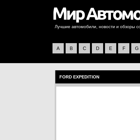
Лучшие автомобили, новости и обзоры со 
A
B
C
D
E
F
G
FORD EXPEDITION