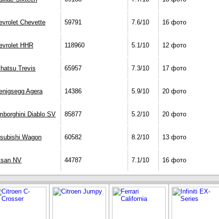
evrolet Chevette
59791
7.6/10
16 фото
evrolet HHR
118960
5.1/10
12 фото
ihatsu Trevis
65957
7.3/10
17 фото
enigsegg Agera
14386
5.9/10
20 фото
mborghini Diablo SV
85877
5.2/10
20 фото
tsubishi Wagon
60582
8.2/10
13 фото
ssan NV
44787
7.1/10
16 фото