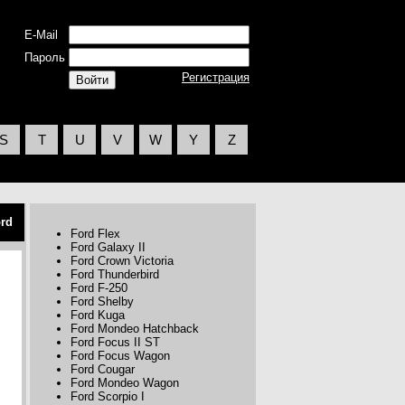
E-Mail
Пароль
Регистрация
S
T
U
V
W
Y
Z
rd
Ford Flex
Ford Galaxy II
Ford Crown Victoria
Ford Thunderbird
Ford F-250
Ford Shelby
Ford Kuga
Ford Mondeo Hatchback
Ford Focus II ST
Ford Focus Wagon
Ford Cougar
Ford Mondeo Wagon
Ford Scorpio I