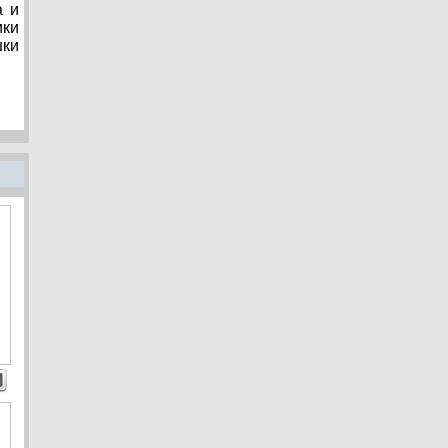
а и
ики
шки