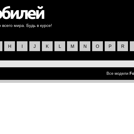
всего мира. Будь в курсе!
H
I
J
K
L
M
N
O
P
R
Все модели
Fo