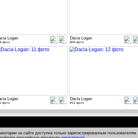
acia Logan
Dacia Logan
8 фото
#09 фото
acia Logan
Dacia Logan
1 фото
#12 фото
ментарии на сайте доступна только зарегистрированным пользователям.
 пройдите простейшую процедуру
регистрации
.