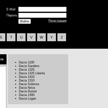
E-Mail
Пароль
Регистрация
S
T
U
V
W
Y
Z
cia
Dacia 1100
Dacia Sandero
Dacia 1325
Dacia 1325 Liberta
Dacia 1410
Dacia 1310
Dacia Solenza
Dacia Nova
Dacia Duster
Dacia 1300
Dacia Logan