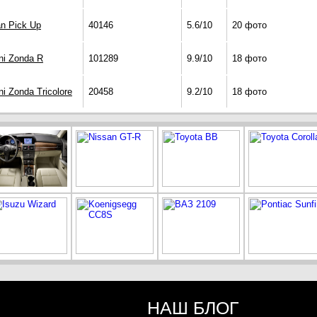
an Pick Up
40146
5.6/10
20 фото
ni Zonda R
101289
9.9/10
18 фото
i Zonda Tricolore
20458
9.2/10
18 фото
НАШ БЛОГ