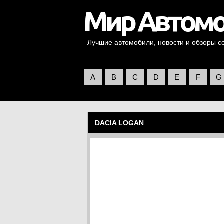
Лучшие автомобили, новости и обзоры со 
A
B
C
D
E
F
G
DACIA LOGAN