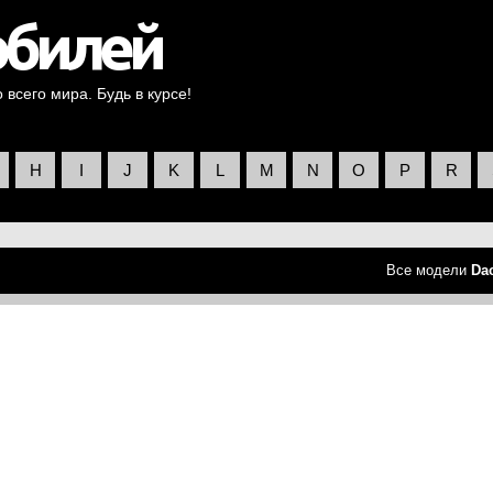
всего мира. Будь в курсе!
H
I
J
K
L
M
N
O
P
R
Все модели
Da