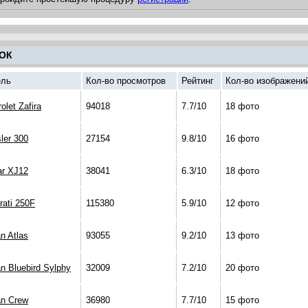
ОК
ль
Кол-во просмотров
Рейтинг
Кол-во изображени
olet Zafira
94018
7.7/10
18 фото
ler 300
27154
9.8/10
16 фото
ar XJ12
38041
6.3/10
18 фото
ati 250F
115380
5.9/10
12 фото
n Atlas
93055
9.2/10
13 фото
n Bluebird Sylphy
32009
7.2/10
20 фото
an Crew
36980
7.7/10
15 фото