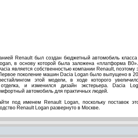
нией Renault был создан бюджетный автомобиль класса
ogan, в основу которой была заложена «платформа B0»
cia является собственностью компании Renault, поэтому 
 Первое поколение машин Dacia Logan было выпущено в 2
рестайлингом этой модели, в ходе которого увеличил
 отделка, и изменился дизайн экстерьера. Dacia Lo
омфортный автомобиль для практичных людей.
йти под именем Renault Logan, поскольку поставок эт
одство Renault Logan развернуто в Москве.