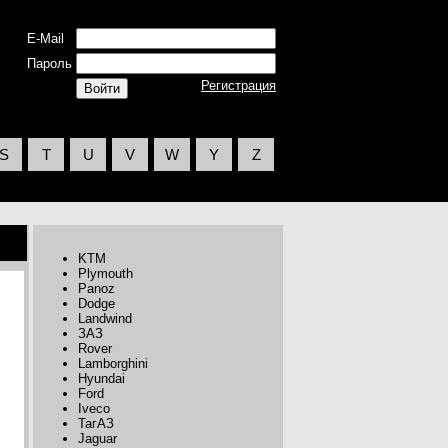
E-Mail
Пароль
Регистрация
S
T
U
V
W
Y
Z
KTM
Plymouth
Panoz
Dodge
Landwind
ЗАЗ
Rover
Lamborghini
Hyundai
Ford
Iveco
ТагАЗ
Jaguar