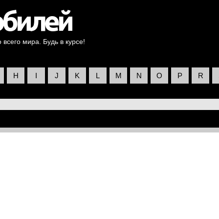
всего мира. Будь в курсе!
H
I
J
K
L
M
N
O
P
R