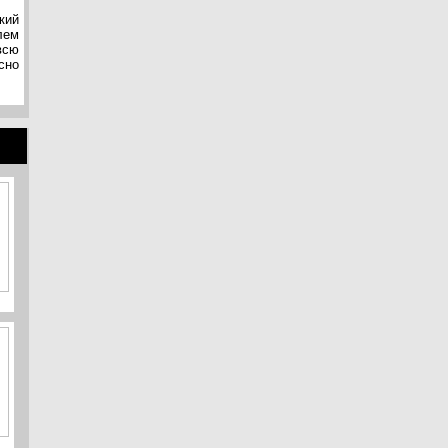
кий
лем
всю
сно