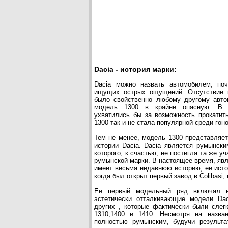
Dacia - история марки:
Dacia можно назвать автомобилем, по
ищущих острых ощущений. Отсутствие к
было свойственно любому другому авто
модель 1300 в крайне опасную. В 
ухватились бы за возможность прокатит
1300 так и не стала популярной среди гон
Тем не менее, модель 1300 представляе
истории Dacia. Dacia является румынск
которого, к счастью, не постигла та же уч
румынской марки. В настоящее время, явля
имеет весьма недавнюю историю, ее исто
когда был открыт первый завод в Colibasi, н
Ее первый модельный ряд включал в
эстетически отталкивающие модели Dac
других , которые фактически были слег
1310,1400 и 1410. Несмотря на назва
полностью румынским, будучи результа