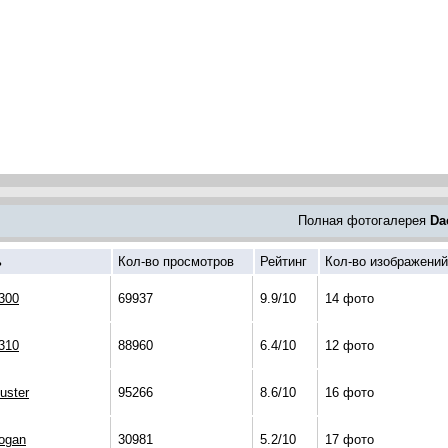
Полная фотогалерея
Da
ь
Кол-во просмотров
Рейтинг
Кол-во изображений
300
69937
9.9/10
14 фото
310
88960
6.4/10
12 фото
uster
95266
8.6/10
16 фото
ogan
30981
5.2/10
17 фото