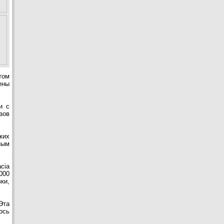
том
ены
и с
зов
ких
ным
cia
000
ки,
Эта
ось