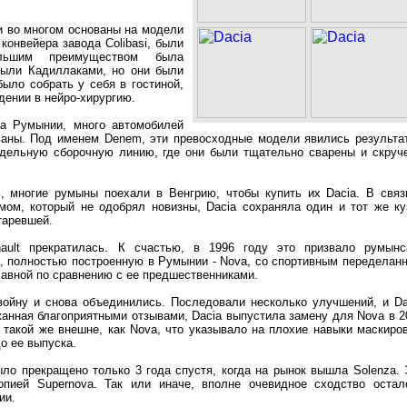
и во многом основаны на модели
конвейера завода Colibasi, были
льшим преимуществом была
были Кадиллаками, но они были
ыло собрать у себя в гостиной,
дении в нейро-хирургию.
та Румынии, много автомобилей
ваны. Под именем Denem, эти превосходные модели явились результа
тдельную сборочную линию, где они были тщательно сварены и скруч
, многие румыны поехали в Венгрию, чтобы купить их Dacia. В связ
ом, который не одобрял новизны, Dacia сохраняла один и тот же ку
старевшей.
ault прекратилась. К счастью, в 1996 году это призвало румынс
, полностью построенную в Румынии - Nova, со спортивным переделан
лавной по сравнению с ее предшественниками.
 войну и снова объединились. Последовали несколько улучшений, и Da
анная благоприятными отзывами, Dacia выпустила замену для Nova в 2
 такой же внешне, как Nova, что указывало на плохие навыки маскиров
о ее выпуска.
ыло прекращено только 3 года спустя, когда на рынок вышла Solenza. 
пией Supernova. Так или иначе, вполне очевидное сходство остал
ии.