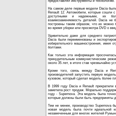
предоставлял инструменты и технологию.
На самом деле первые модели Dacia был
Renault 12. Автомобили, которые сошли с 
доступными и надежными, их бо
взаимозаменяемость деталей. Dacia не 
построены таким образом, что их можно б
во время уборки или просмотра DVD о вве
Удивительно даже для среднего патрио
Dacia были переименованы и экспортиро
избирательного машиностроения, имея о
болтами.
Как только эта информация просочилась
принудительным коммунистическим режим
около 35 лет, в итоге став чрезвычайно у
Кроме того, связь между Dacia и Ren
производителей запустить первую модель
кузовом, который сделал модель более п
В 1999 году Dacia и Renault прекратили
заметила рост продаж. Морально поддерж
году - Supernova. Эта модель была точно
которые должны были быть предприняты д
Тем не менее, производство Supernova б
новая модель была почти идеальной ко
незамеченным для многих жителей Румын