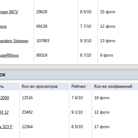
Logan MCV
29628
8.5/10
15 фото
Nova
69129
7.7/10
12 фото
Sandero Stepway
107883
9.3/10
13 фото
SupeRNova
89319
8.7/10
9 фото
ОК
ль
Кол-во просмотров
Рейтинг
Кол-во изображений
2000
12516
7.6/10
19 фото
R 12
23482
9.1/10
12 фото
 323 F
12364
8.5/10
17 фото