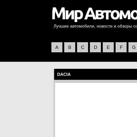
Лучшие автомобили, новости и обзоры со 
A
B
C
D
E
F
G
DACIA