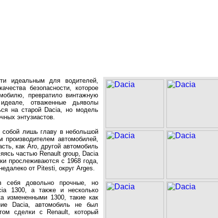
чти идеальным для водителей,
ачества безопасности, которое
мобилю, превратило винтажную
идеале, отваженные дьяволы
ься на старой Dacia, но модель
очных энтузиастов.
т собой лишь главу в небольшой
им производителем автомобилей,
асть, как Аrо, другой автомобиль
ясь частью Renault group, Dacia
ки прослеживаются с 1968 года,
едалеко от Pitesti, округ Arges.
 себя довольно прочные, но
ia 1300, а также и несколько
ка измененными 1300, такие как
ние Dacia, автомобиль не был
том сделки с Renault, который