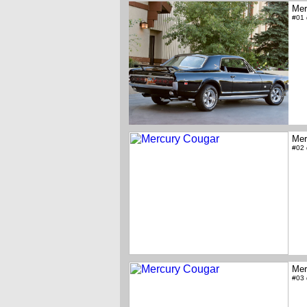
Mer
#01
Mer
#02
Mer
#03