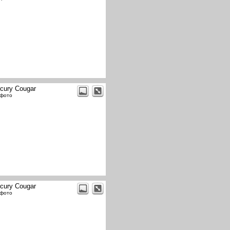
cury Cougar
 фото
cury Cougar
 фото