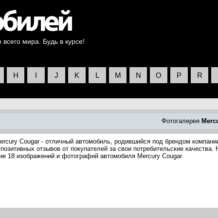
всего мира. Будь в курсе!
H
I
J
K
L
M
N
O
P
R
Фотогалерея
Merc
ercury Cougar - отличный автомобиль, родившийся под брендом компани
 позитивных отзывов от покупателей за свои потребительские качества. 
ие 18 изображений и фотографий автомобиля Mercury Cougar.