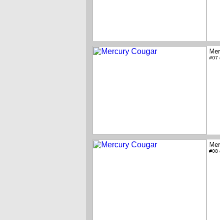
Mer
#07
Mer
#08