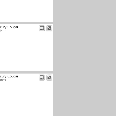
cury Cougar
 фото
cury Cougar
 фото