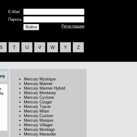
E-Mail
Пароль
Регистрация
S
T
U
V
W
Y
Z
ury
Mercury Mystique
Mercury Mariner
Mercury Mariner Hybrid
и
Mercury Monterey
На
Mercury Cyclone
Mercury Cougar
Mercury Tracer
Mercury Milan
Mercury Custom
Mercury Marquis
Mercury Villager
Mercury Montego
Mercury Marauder