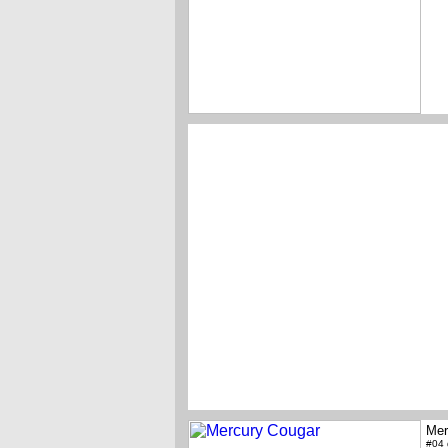
Mer
#04