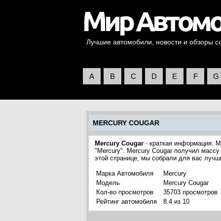
Лучшие автомобили, новости и обзоры со 
A
B
C
D
E
F
G
MERCURY COUGAR
Mercury Cougar
- краткая информация: M
"Mercury". Mercury Cougar получил массу
этой странице, мы собрали для вас лучш
Марка Автомобиля
Mercury
Модель
Mercury Cougar
Кол-во просмотров
35703 просмотров
Рейтинг автомобиля
8.4 из 10