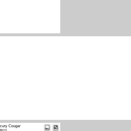
cury Cougar
 фото