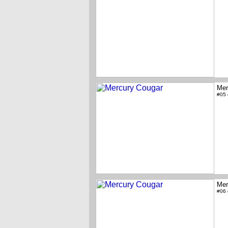
Mer
#05
Mer
#06