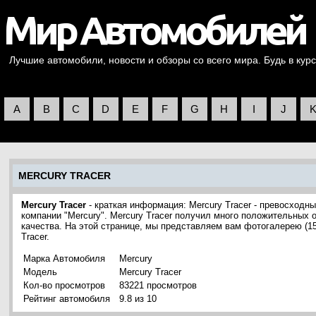
Лучшие автомобили, новости и обзоры со всего мира. Будь в курс
A
B
C
D
E
F
G
H
I
J
MERCURY TRACER
Mercury Tracer
- краткая информация: Mercury Tracer - превосход
компании "Mercury". Mercury Tracer получил много положительных 
качества. На этой странице, мы представляем вам фотогалерею (
Tracer.
Марка Автомобиля
Mercury
Модель
Mercury Tracer
Кол-во просмотров
83221 просмотров
Рейтинг автомобиля
9.8 из 10