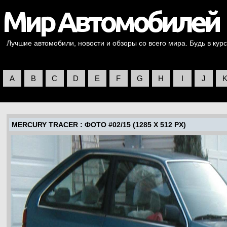
Лучшие автомобили, новости и обзоры со всего мира. Будь в курс
A
B
C
D
E
F
G
H
I
J
MERCURY TRACER
: ФОТО #02/15 (1285 X 512 PX)