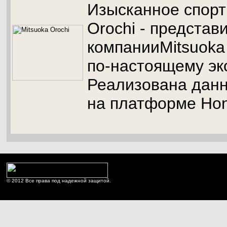
Изысканное спорт
Orochi - представ
компанииMitsuoka 
по-настоящему эк
Реализована дан
на платформе Но
© 2012 Все права под надежной защитой.