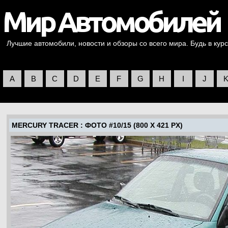
Лучшие автомобили, новости и обзоры со всего мира. Будь в курс
A
B
C
D
E
F
G
H
I
J
MERCURY TRACER
: ФОТО #10/15 (800 X 421 PX)