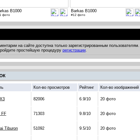
arkas B1000
Barkas B1000
1 фото
#12 фото
ментарии на сайте доступна только зарегистрированным пользователям.
 пройдите простейшую процедуру
регистрации
.
ОК
ль
Кол-во просмотров
Рейтинг
Кол-во изображений
X3
82006
6.9/10
20 фото
i FF
71303
9.8/10
20 фото
ai Tiburon
51092
9.5/10
20 фото