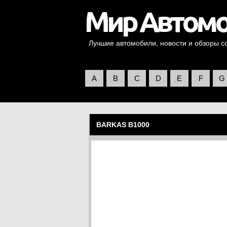
Лучшие автомобили, новости и обзоры со 
A
B
C
D
E
F
G
BARKAS B1000