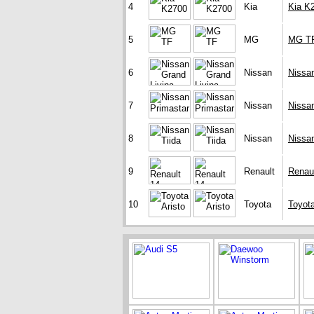
4
Kia
Kia K
5
MG
MG T
6
Nissan
Nissan
7
Nissan
Nissa
8
Nissan
Nissan
9
Renault
Renau
10
Toyota
Toyota