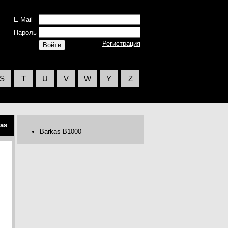
E-Mail
Пароль
Регистрация
S
T
U
V
W
Y
Z
as
Barkas B1000