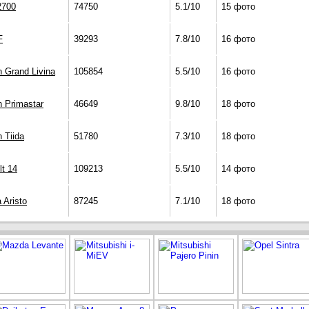
2700
74750
5.1/10
15 фото
F
39293
7.8/10
16 фото
 Grand Livina
105854
5.5/10
16 фото
n Primastar
46649
9.8/10
18 фото
 Tiida
51780
7.3/10
18 фото
lt 14
109213
5.5/10
14 фото
 Aristo
87245
7.1/10
18 фото