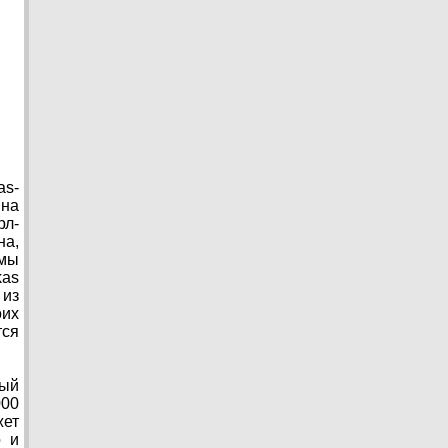
as-
 на
рл-
на,
рмы
kas
 из
оих
тся
рый
000
жет
о и