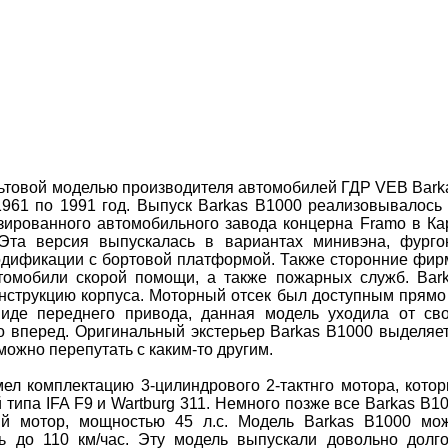
льтовой моделью производителя автомобилей ГДР VEB Bark
1961 по 1991 год. Выпуск Barkas B1000 реализовывалось
зированного автомобильного завода концерна Framo в Ка
 Эта версия выпускалась в вариантах минивэна, фурго
модификации с бортовой платформой. Также сторонние фи
томобили скорой помощи, а также пожарных служб. Bar
нструкцию корпуса. Моторный отсек был доступным прямо
иде переднего привода, данная модель уходила от св
о вперед. Оригинальный экстерьер Barkas B1000 выделяе
можно перепутать с каким-то другим.
ел комплектацию 3-цилиндрового 2-тактнго мотора, кото
типа IFA F9 и Wartburg 311. Немного позже все Barkas B1
й мотор, мощностью 45 л.с. Модель Barkas B1000 мо
ь до 110 км/час. Эту модель выпускали довольно долг