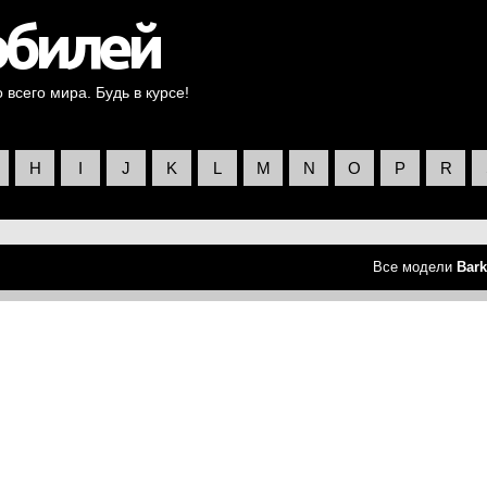
всего мира. Будь в курсе!
H
I
J
K
L
M
N
O
P
R
Все модели
Bark