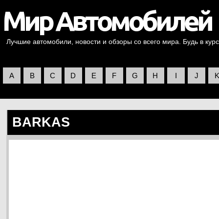
Лучшие автомобили, новости и обзоры со всего мира. Будь в курс
A
B
C
D
E
F
G
H
I
J
BARKAS