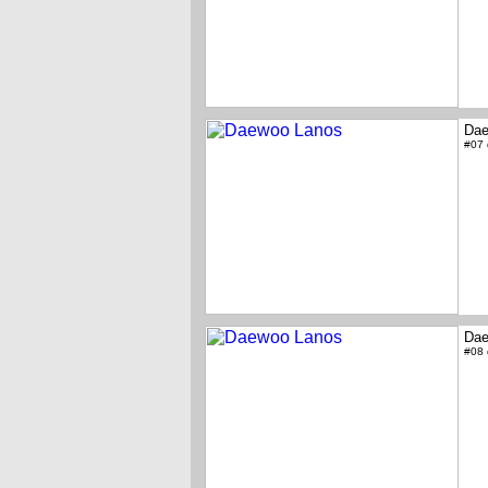
Dae
#07
Dae
#08