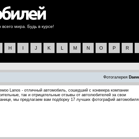
всего мира. Будь в курсе!
H
I
J
K
L
M
N
O
P
R
Фотогалерея
Daew
ewoo Lanos - отличный автомобиль, сошедший с конвеера компании
ительные, так и отрицательные отзывы от автолюбителей за свои
транице, мы предлагаем вам подборку 17 лучших фотографий автомобиля