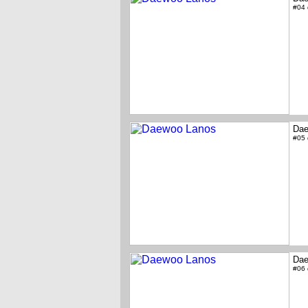
#04
Dae
#05
Dae
#06