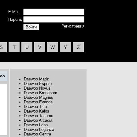
E-Mail
Пароль
Регистрация
S
T
U
V
W
Y
Z
oo
Daewoo Matiz
Daewoo Espero
Daewoo Novus
Daewoo Brougham
Daewoo Magnus
Daewoo Evanda
Daewoo Tico
Daewoo Kalos
Daewoo Tacuma
Daewoo Arcadia
Daewoo Labo
Daewoo Leganza
Daewoo Gentra