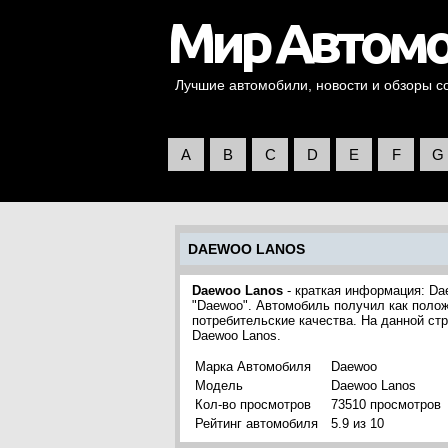
Лучшие автомобили, новости и обзоры со 
A
B
C
D
E
F
G
DAEWOO LANOS
Daewoo Lanos
- краткая информация: Da
"Daewoo". Автомобиль получил как полож
потребительские качества. На данной с
Daewoo Lanos.
Марка Автомобиля
Daewoo
Модель
Daewoo Lanos
Кол-во просмотров
73510 просмотров
Рейтинг автомобиля
5.9 из 10