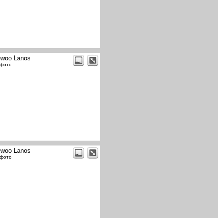
woo Lanos
 фото
woo Lanos
 фото