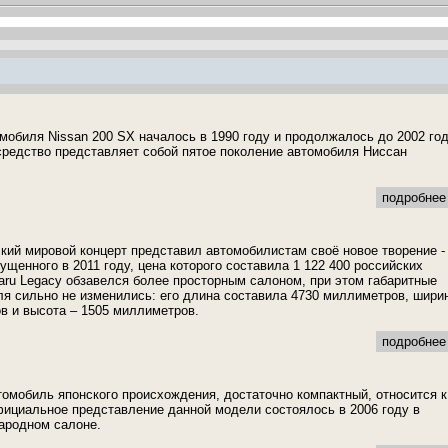
мобиля Nissan 200 SX началось в 1990 году и продолжалось до 2002 год
средство представляет собой пятое поколение автомобиля Ниссан
подробнее 
ский мировой концерт представил автомобилистам своё новое творение -
ущенного в 2011 году, цена которого составила 1 122 400 российских
aru Legacy обзавелся более просторным салоном, при этом габаритные
я сильно не изменились: его длина составила 4730 миллиметров, шири
в и высота – 1505 миллиметров.
подробнее 
втомобиль японского происхождения, достаточно компактный, относится к
ициальное представление данной модели состоялось в 2006 году в
ародном салоне.