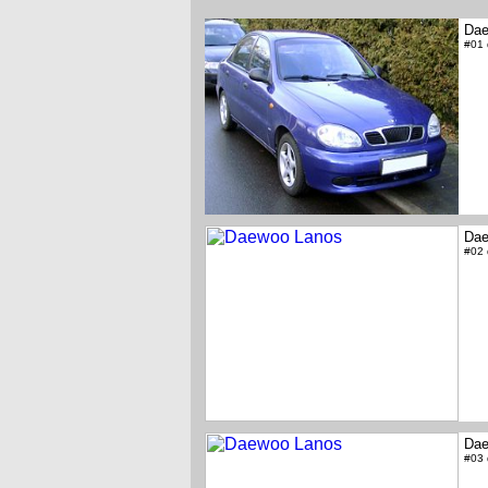
Dae
#01
Dae
#02
Dae
#03