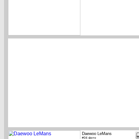
Daewoo LeMans
#04 фото