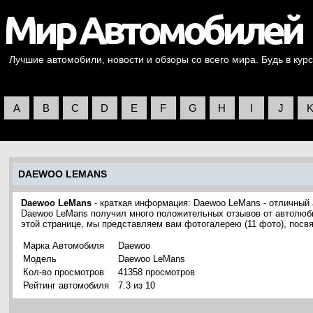
Лучшие автомобили, новости и обзоры со всего мира. Будь в курс
A
B
C
D
E
F
G
H
I
J
DAEWOO LEMANS
Daewoo LeMans
- краткая информация: Daewoo LeMans - отличный
Daewoo LeMans получил много положительных отзывов от автолюби
этой странице, мы представляем вам фотогалерею (11 фото), по
Марка Автомобиля
Daewoo
Модель
Daewoo LeMans
Кол-во просмотров
41358 просмотров
Рейтинг автомобиля
7.3 из 10