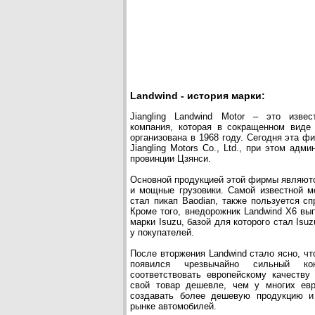
Landwind - история марки:
Jiangling Landwind Motor – это извес
компания, которая в сокращенном виде
организована в 1968 году. Сегодня эта ф
Jiangling Motors Co., Ltd., при этом адм
провинции Цзянси.
Основной продукцией этой фирмы являютс
и мощные грузовики. Самой известной мо
стал пикап Baodian, также пользуется спр
Кроме того, внедорожник Landwind X6 вы
марки Isuzu, базой для которого стал Isu
у покупателей.
После вторжения Landwind стало ясно, чт
появился чрезвычайно сильный кон
соответствовать европейскому качеству
свой товар дешевле, чем у многих евр
создавать более дешевую продукцию и 
рынке автомобилей.