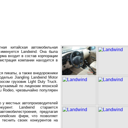
тная китайская автомобильная
 именуется Landwind. Она была
ирма входит в состав корпорации
инистрация компании находится в
я пикапы, а также внедорожники
делью Jiangling Landwind Motor
осом грузовик Light Duty Truck.
пускаемый по лицензии японской
zu Rodeo, чрезвычайно популярен
о у местных автопроизводителей
курент. Landwind старается
 автомобилестроения, предлагая
опейских фирм, что позволяет
теснить своих конкурентов на