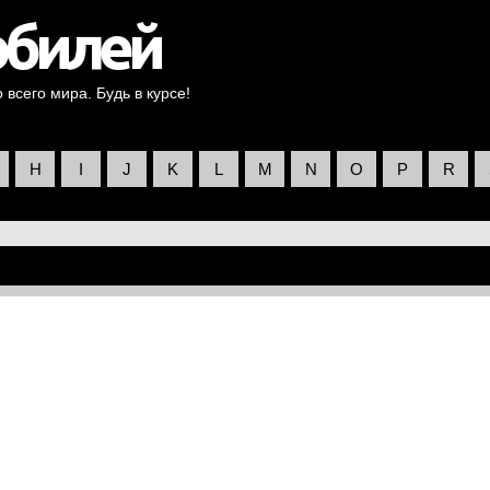
всего мира. Будь в курсе!
H
I
J
K
L
M
N
O
P
R