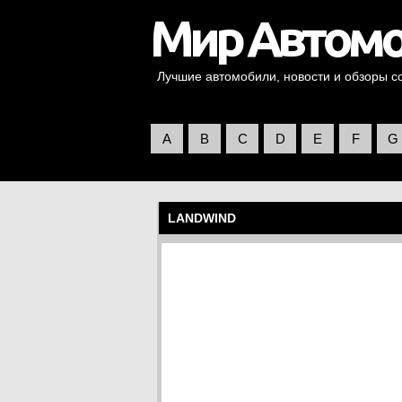
Лучшие автомобили, новости и обзоры со 
A
B
C
D
E
F
G
LANDWIND