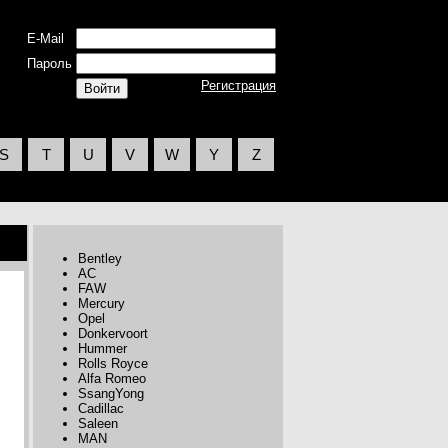
E-Mail
Пароль
Регистрация
S
T
U
V
W
Y
Z
Bentley
AC
FAW
Mercury
Opel
Donkervoort
Hummer
Rolls Royce
Alfa Romeo
SsangYong
Cadillac
Saleen
MAN