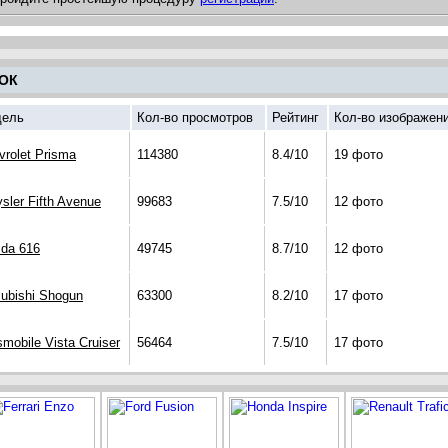
ОК
ель
Кол-во просмотров
Рейтинг
Кол-во изображен
vrolet Prisma
114380
8.4/10
19 фото
sler Fifth Avenue
99683
7.5/10
12 фото
da 616
49745
8.7/10
12 фото
subishi Shogun
63300
8.2/10
17 фото
mobile Vista Cruiser
56464
7.5/10
17 фото