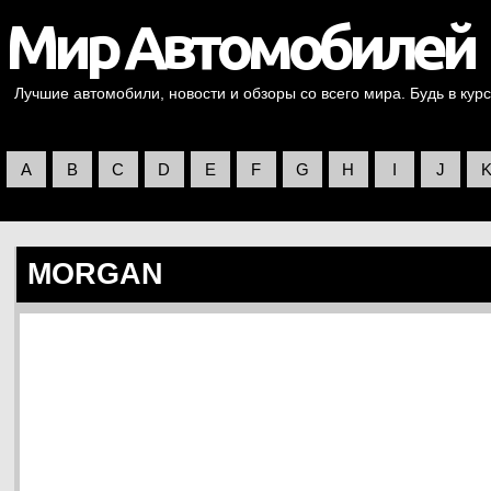
Лучшие автомобили, новости и обзоры со всего мира. Будь в курс
A
B
C
D
E
F
G
H
I
J
MORGAN