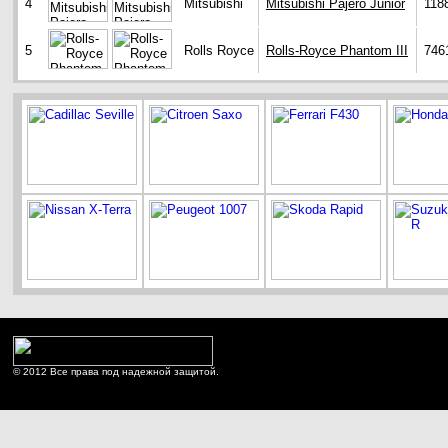
4
Mitsubishi
Mitsubishi Pajero Junior
118
5
Rolls Royce
Rolls-Royce Phantom III
746
© 2012 Все права под надежной защитой.