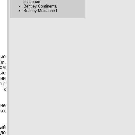
значение
Bentley Continental
Bentley Mulsanne I
мые
ли.
ном
рые
сии
я с
 к
 не
рах
рый
 до