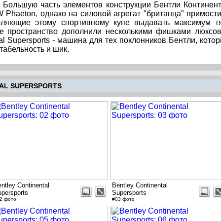
. Большую часть элементов конструкции Бентли Континен
 Phaeton, однако на силовой агрегат "британца" примост
воляющие этому спортивному купе выдавать максимум т
не пространство дополнили несколькими фишками люксо
al Supersports - машина для тех поклонников Бентли, кото
табельность и шик.
AL SUPERSPORTS
ntley Continental
Bentley Continental
persports
Supersports
2 фото
#03 фото