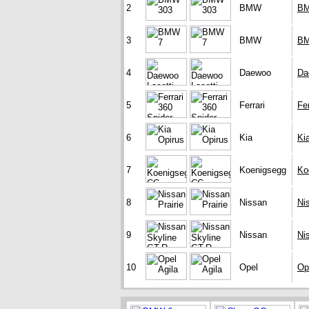
2
BMW
BM
3
BMW
B
4
Daewoo
Da
5
Ferrari
Fe
6
Kia
Ki
7
Koenigsegg
Ko
8
Nissan
Ni
9
Nissan
Ni
10
Opel
Op