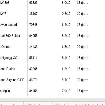
W 303
63323
8.9/10
15 фото
MW 7
15107
9.8/10
19 фото
ewoo Lacetti
70548
6.2/10
17 фото
rrari 360 Spider
94255
8.2/10
16 фото
a Opirus
14433
6.3/10
20 фото
enigsegg CC
55111
8.1/10
16 фото
ssan Prairie
32268
6.2/10
17 фото
ssan Skyline GT-R
83971
5.4/10
20 фото
el Agila
84453
7.9/10
17 фото