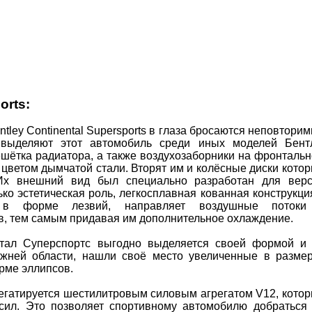
orts:
tley Continental Supersports в глаза бросаются неповтори
выделяют этот автомобиль среди иных моделей Бент
шётка радиатора, а также воздухозаборники на фронталь
цветом дымчатой стали. Вторят им и колёсные диски кото
 Их внешний вид был специально разработан для вер
ько эстетическая роль, легкосплавная кованная конструкци
х в форме лезвий, направляет воздушные потоки
в, тем самым придавая им дополнительное охлаждение.
тал Суперспортс выгодно выделяется своей формой и
ижней области, нашли своё место увеличенные в разме
рме эллипсов.
агрегатируется шестилитровым силовым агрегатом V12, кото
сил. Это позволяет спортивному автомобилю добраться