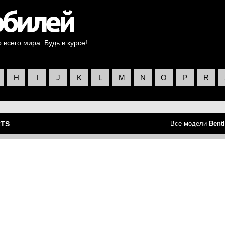
всего мира. Будь в курсе!
H
I
J
K
L
M
N
O
P
R
RTS
Все модели
Bent