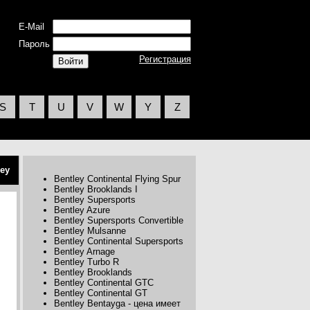
E-Mail
Пароль
Регистрация
S
T
U
V
W
Y
Z
ley
Bentley Continental Flying Spur
Bentley Brooklands I
Bentley Supersports
Bentley Azure
Bentley Supersports Convertible
Bentley Mulsanne
Bentley Continental Supersports
Bentley Arnage
Bentley Turbo R
Bentley Brooklands
Bentley Continental GTC
Bentley Continental GT
Bentley Bentayga - цена имеет