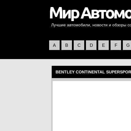
Лучшие автомобили, новости и обзоры со 
A
B
C
D
E
F
G
BENTLEY CONTINENTAL SUPERSPO