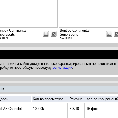
ntley Continental
Bentley Continental
persports
Supersports
1 фото
#12 фото
ментарии на сайте доступна только зарегистрированным пользователям.
 пройдите простейшую процедуру
регистрации
.
ОК
дель
Кол-во просмотров
Рейтинг
Кол-во изображени
di A5 Cabriolet
102995
6.8/10
16 фото