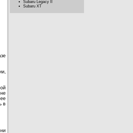
Subaru Legacy II
Subaru XT
азе
ии,
ной
 не
нее
ь в
ени