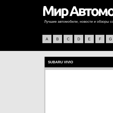
Лучшие автомобили, новости и обзоры со 
A
B
C
D
E
F
G
SUBARU VIVIO