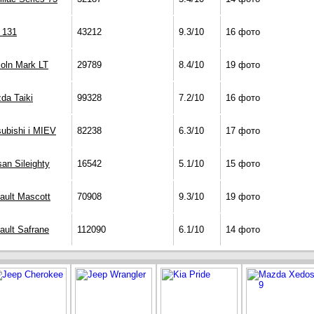
t 131
43212
9.3/10
16 фото
coln Mark LT
29789
8.4/10
19 фото
da Taiki
99328
7.2/10
16 фото
subishi i MIEV
82238
6.3/10
17 фото
san Sileighty
16542
5.1/10
15 фото
ault Mascott
70908
9.3/10
19 фото
ault Safrane
112090
6.1/10
14 фото