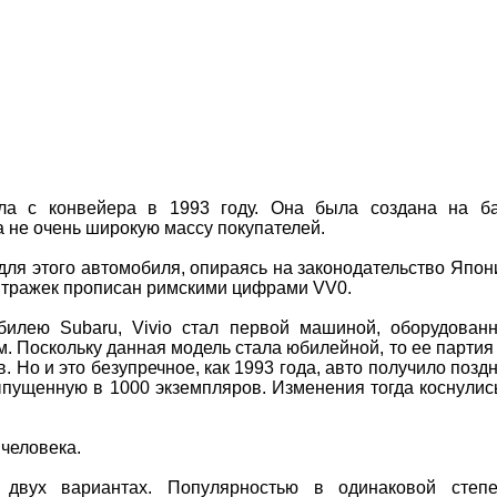
ла с конвейера в 1993 году. Она была создана на б
а не очень широкую массу покупателей.
ля этого автомобиля, опираясь на законодательство Япон
итражек прописан римскими цифрами VV0.
илею Subaru, Vivio стал первой машиной, оборудован
. Поскольку данная модель стала юбилейной, то ее партия
 Но и это безупречное, как 1993 года, авто получило позд
ыпущенную в 1000 экземпляров. Изменения тогда коснулис
 человека.
двух вариантах. Популярностью в одинаковой степ