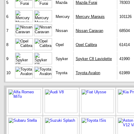
5
Mazda
Mazda Furai
78303
6
Mercury
Mercury Marquis
101126
7
Nissan
Nissan Caravan
68504
8
Opel
Opel Calibra
61414
9
Spyker
Spyker C8 Laviolette
41990
10
Toyota
Toyota Avalon
61989