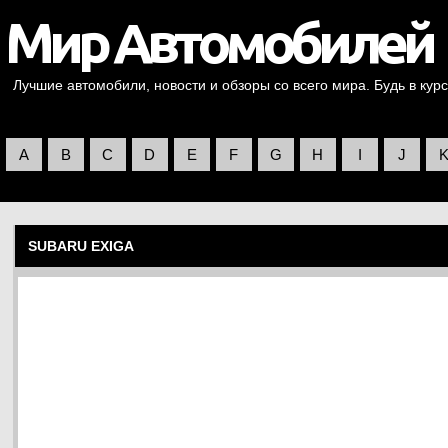
Лучшие автомобили, новости и обзоры со всего мира. Будь в курс
A
B
C
D
E
F
G
H
I
J
SUBARU EXIGA