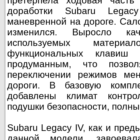
претерпела ходовая част
доработки Subaru Legac
маневренной на дороге. Сал
изменился. Выросло ка
используемых материал
функциональных клавиш
продуманным, что позво
переключении режимов мен
дороги. В базовую компл
добавлены климат контро
подушки безопасности, полны
Subaru Legacy IV, как и пр
данной модели, завоевал