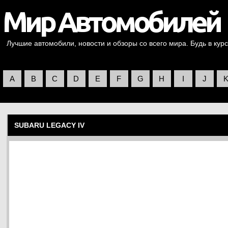
Лучшие автомобили, новости и обзоры со всего мира. Будь в курс
A
B
C
D
E
F
G
H
I
J
SUBARU LEGACY IV