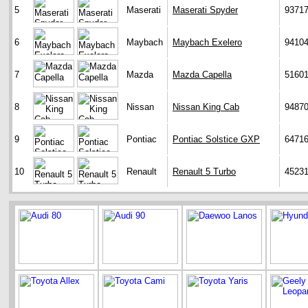
5
Maserati
Maserati Spyder
9371
6
Maybach
Maybach Exelero
9410
7
Mazda
Mazda Capella
5160
8
Nissan
Nissan King Cab
9487
9
Pontiac
Pontiac Solstice GXP
6471
10
Renault
Renault 5 Turbo
4523