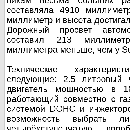
пикам весьма больших ра
составляла 4910 миллимет
миллиметр и высота достига
Дорожный просвет автом
составил 213 миллиме
миллиметра меньше, чем у Sub
Технические характерис
следующие: 2.5 литровый 
двигатель мощностью в 1
работающий совместно с га
системой DOHC и инжекторо
возможность выбрать ли
четырёхступенчатую кор