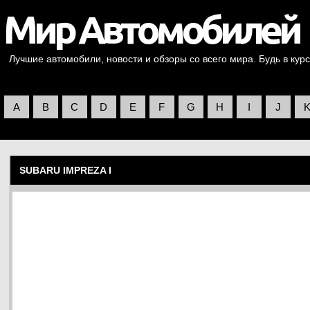
Лучшие автомобили, новости и обзоры со всего мира. Будь в курс
A
B
C
D
E
F
G
H
I
J
SUBARU IMPREZA I