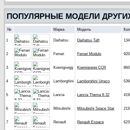
ПОПУЛЯРНЫЕ МОДЕЛИ ДРУГИ
№
Марка
Модель
Кол
1
Daihatsu
Daihatsu Taft
134
2
Ferrari
Ferrari Modulo
920
3
Koenigsegg
Koenigsegg CCR
860
4
Lamborghini
Lamborghini Urraco
539
5
Lancia
Lancia Thema 8.32
419
6
Mitsubishi
Mitsubishi Space Star
211
7
Renault
Renault Espace
623