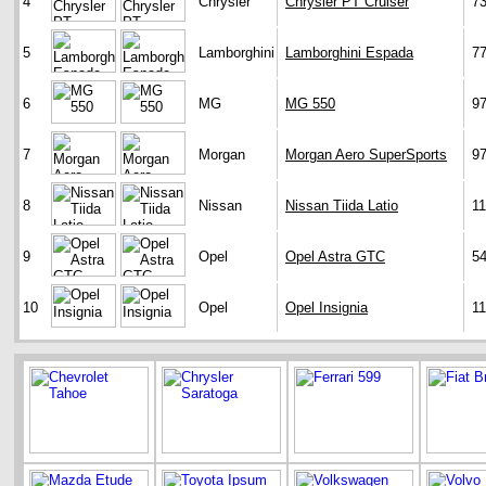
4
Chrysler
Chrysler PT Cruiser
7
5
Lamborghini
Lamborghini Espada
7
6
MG
MG 550
9
7
Morgan
Morgan Aero SuperSports
9
8
Nissan
Nissan Tiida Latio
1
9
Opel
Opel Astra GTC
5
10
Opel
Opel Insignia
1