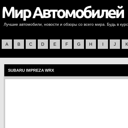
Лучшие автомобили, новости и обзоры со всего мира. Будь в курс
A
B
C
D
E
F
G
H
I
J
SUBARU IMPREZA WRX