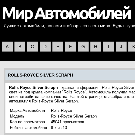
Лучшие автомобили, новости и обзоры со всего мира. Будь в курс
A
B
C
D
E
F
G
H
I
J
ROLLS-ROYCE SILVER SERAPH
Rolls-Royce Silver Seraph
- краткая информация: Rolls-Royce Silve
свет из под крыла компании "Rolls Royce". Автомобиль получил ма
свои потребительские качества. На этой странице, мы собрали дл
автомобиля Rolls-Royce Silver Seraph.
Марка Автомобиля
Rolls Royce
Модель
Rolls-Royce Silver Seraph
Кол-во просмотров
45041 просмотров
Рейтинг автомобиля
8.7 из 10