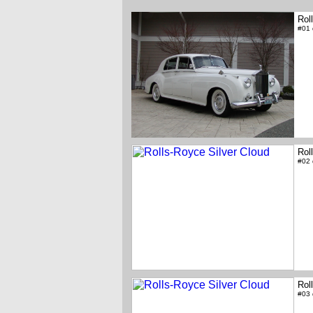
Rol
#01
Rol
#02
Rol
#03