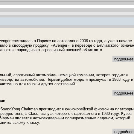
enger состоялась в Париже на автосалоне 2006-го года, а уже в начале
пило в свободную продажу. «Avenger», в переводе с английского, означа
олностью оправдывает агрессивный внешний облик авто.
подробнее 
альный, спортивный автомобиль немецкой компании, которая гордится
оизводства автомобилей. Первый дебют модели прозвучал в 1963 году и
чительно для гонок и других состязаний.
подробнее 
man
 SsangYong Chairman производится южнокорейской фирмой на платформ
ерседес-Бенц E-Class, выпуск которого стартовал его в 1980 году. Кузов
 Чарман является четырехдверным полноразмерным седаном, который
тавительскому классу.
подробнее 