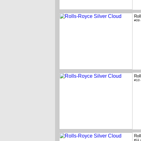
Rol
#09
Rol
#10
Rol
#11