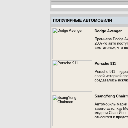
ПОПУЛЯРНЫЕ АВТОМОБИЛИ
Dodge Avenger
Премьера Dodge Av
2007-го авто посту
«мститель», что п
Porsche 911
Porsche 911 – иде
своей историей пр
создавались исклю
SsangYong Chair
Автомобиль марки
такого авто, как М
модели СсангЙонг
относится к предс