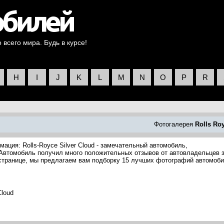
всего мира. Будь в курсе!
H
I
J
K
L
M
N
O
P
R
Фотогалерея
Rolls Ro
мация: Rolls-Royce Silver Cloud - замечательный автомобиль,
 Автомобиль получил много положительных отзывов от автовладельцев 
 странице, мы предлагаем вам подборку 15 лучших фотографий автомоб
Cloud