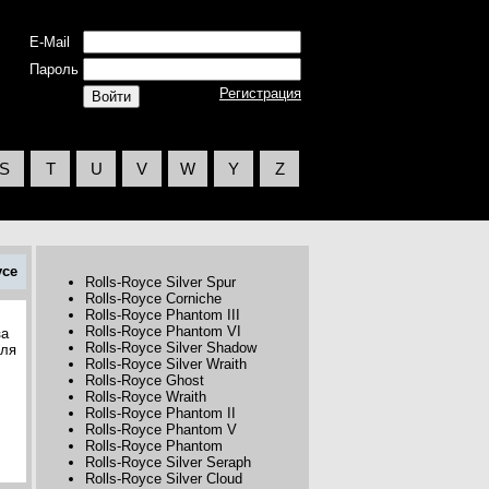
E-Mail
Пароль
Регистрация
S
T
U
V
W
Y
Z
yce
Rolls-Royce Silver Spur
Rolls-Royce Corniche
Rolls-Royce Phantom III
Rolls-Royce Phantom VI
за
Rolls-Royce Silver Shadow
иля
Rolls-Royce Silver Wraith
Rolls-Royce Ghost
Rolls-Royce Wraith
Rolls-Royce Phantom II
Rolls-Royce Phantom V
Rolls-Royce Phantom
Rolls-Royce Silver Seraph
Rolls-Royce Silver Cloud