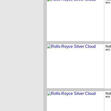
#04
Rol
#05
Rol
#06