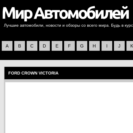
Лучшие автомобили, новости и обзоры со всего мира. Будь в курс
A
B
C
D
E
F
G
H
I
J
FORD CROWN VICTORIA