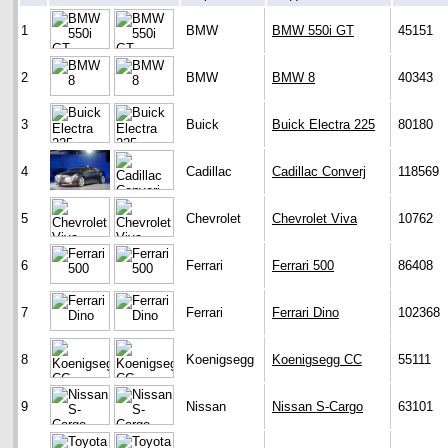
1
BMW
BMW 550i GT
45151
2
BMW
BMW 8
40343
3
Buick
Buick Electra 225
80180
4
Cadillac
Cadillac Converj
118569
5
Chevrolet
Chevrolet Viva
10762
6
Ferrari
Ferrari 500
86408
7
Ferrari
Ferrari Dino
102368
8
Koenigsegg
Koenigsegg CC
55111
9
Nissan
Nissan S-Cargo
63101