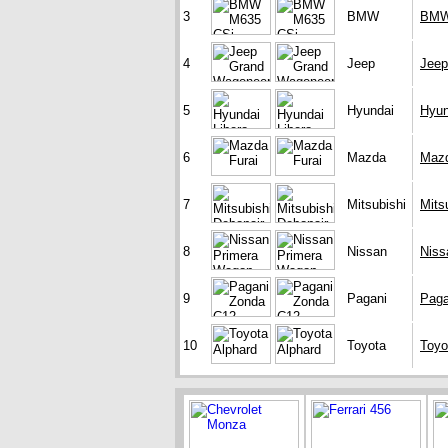
3
BMW
BMW
4
Jeep
Jeep
5
Hyundai
Hyun
6
Mazda
Mazd
7
Mitsubishi
Mits
8
Nissan
Niss
9
Pagani
Paga
10
Toyota
Toyo