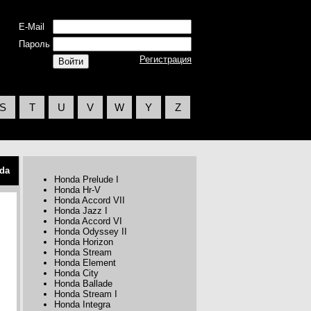
E-Mail
Пароль
Регистрация
S
T
U
V
W
Y
Z
da
Honda Prelude I
Honda Hr-V
Honda Accord VII
Honda Jazz I
Honda Accord VI
Honda Odyssey II
Honda Horizon
Honda Stream
Honda Element
Honda City
Honda Ballade
Honda Stream I
Honda Integra