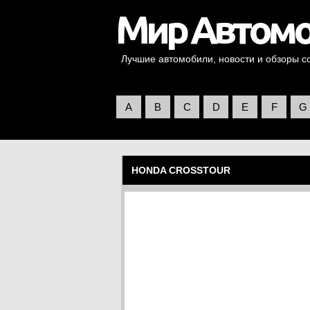
Лучшие автомобили, новости и обзоры со 
A
B
C
D
E
F
G
HONDA CROSSTOUR