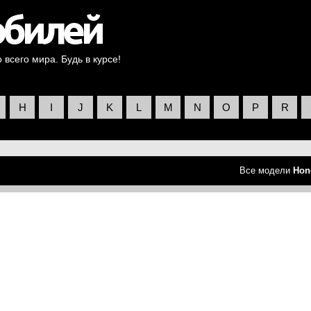
всего мира. Будь в курсе!
H
I
J
K
L
M
N
O
P
R
Все модели
Hon