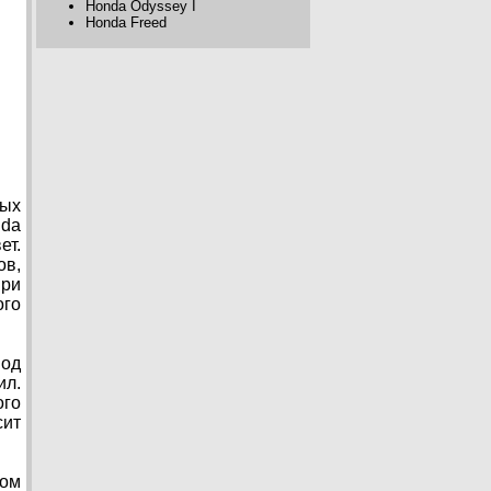
Honda Odyssey I
Honda Freed
ных
nda
ет.
ов,
при
ого
под
ил.
ого
сит
ном