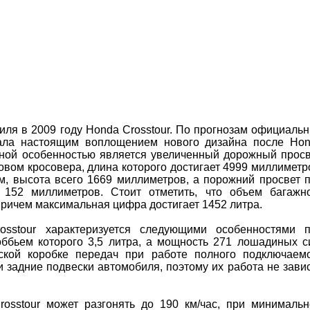
иля в 2009 году Honda Crosstour. По прогнозам официаль
ала настоящим воплощением нового дизайна после Ho
льной особенностью является увеличенный дорожный просв
зовом кросовера, длина которого достигает 4999 миллиметр
м, высота всего 1669 миллиметров, а порожний просвет 
т 152 миллиметров. Стоит отметить, что объем багажн
причем максимальная цифра достигает 1452 литра.
sstour характеризуется следующими особенностями 
оббьем которого 3,5 литра, а мощность 271 лошадиных с
еской коробке передач при работе полного подключаем
 задние подвески автомобиля, поэтому их работа не зави
osstour может разгонять до 190 км/час, при минималь