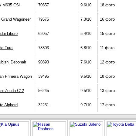
 M635 CSi
70657
9.6/10
18 фото
 Grand Wagoneer
79575
7.3/10
16 фото
dai Libero
63057
5.4/10
15 фото
a Furai
78303
6.8/10
11 фото
ubishi Debonair
90893
7.6/10
12 фото
an Primera Wagon
39495
9.6/10
18 фото
ni Zonda C12
56245
9.5/10
13 фото
ta Alphard
32231
9.7/10
17 фото