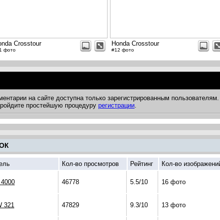
nda Crosstour
Honda Crosstour
1 фото
#12 фото
ментарии на сайте доступна только зарегистрированным пользователям.
 пройдите простейшую процедуру
регистрации
.
ОК
ель
Кол-во просмотров
Рейтинг
Кол-во изображени
 4000
46778
5.5/10
16 фото
 321
47829
9.3/10
13 фото