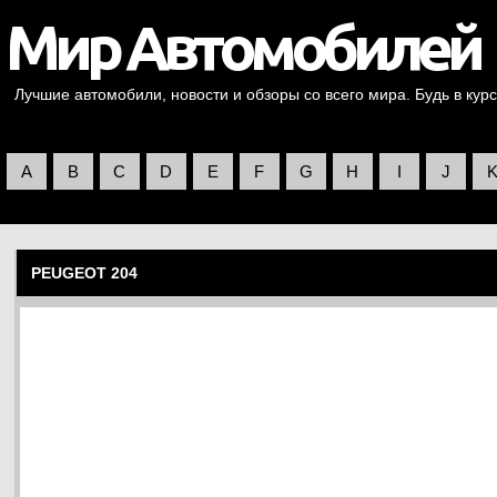
Лучшие автомобили, новости и обзоры со всего мира. Будь в курс
A
B
C
D
E
F
G
H
I
J
PEUGEOT 204