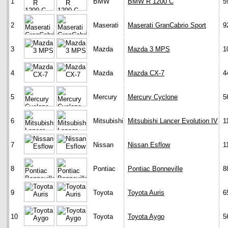
1
BMW
BMW R 1200 C
5
2
Maserati
Maserati GranCabrio Sport
9
3
Mazda
Mazda 3 MPS
1
4
Mazda
Mazda CX-7
4
5
Mercury
Mercury Cyclone
5
6
Mitsubishi
Mitsubishi Lancer Evolution IV
1
7
Nissan
Nissan Esflow
1
8
Pontiac
Pontiac Bonneville
8
9
Toyota
Toyota Auris
6
10
Toyota
Toyota Aygo
5