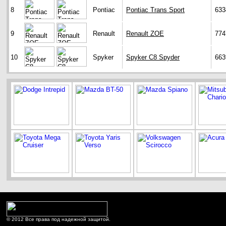
8
Pontiac
Pontiac Trans Sport
633
9
Renault
Renault ZOE
774
10
Spyker
Spyker C8 Spyder
663
© 2012 Все права под надежной защитой.