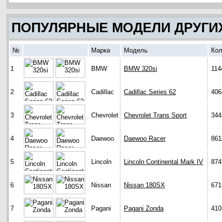
ПОПУЛЯРНЫЕ МОДЕЛИ ДРУГИ
№
Марка
Модель
Кол
1
BMW
BMW 320si
114
2
Cadillac
Cadillac Series 62
406
3
Chevrolet
Chevrolet Trans Sport
344
4
Daewoo
Daewoo Racer
861
5
Lincoln
Lincoln Continental Mark IV
874
6
Nissan
Nissan 180SX
671
7
Pagani
Pagani Zonda
410