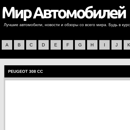
Лучшие автомобили, новости и обзоры со всего мира. Будь в курс
A
B
C
D
E
F
G
H
I
J
PEUGEOT 308 CC