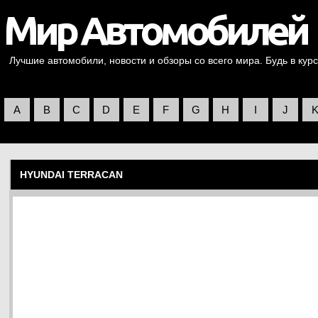
Лучшие автомобили, новости и обзоры со всего мира. Будь в курс
A
B
C
D
E
F
G
H
I
J
HYUNDAI TERRACAN