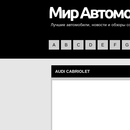
Лучшие автомобили, новости и обзоры со 
A
B
C
D
E
F
G
AUDI CABRIOLET