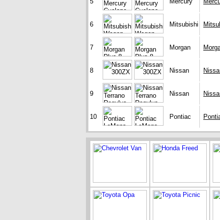
5
Mercury
Mercu
6
Mitsubishi
Mitsu
7
Morgan
Morga
8
Nissan
Niss
9
Nissan
Nissa
10
Pontiac
Ponti