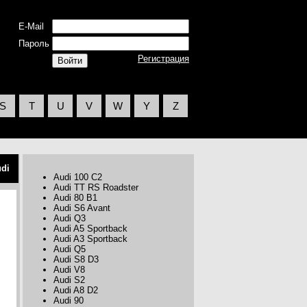
E-Mail
Пароль
Регистрация
S
T
U
V
W
Y
Z
di
Audi 100 C2
Audi TT RS Roadster
Audi 80 B1
Audi S6 Avant
Audi Q3
Audi A5 Sportback
Audi A3 Sportback
Audi Q5
Audi S8 D3
Audi V8
Audi S2
Audi A8 D2
Audi 90