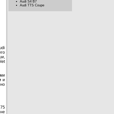
Audi S4 B7
Audi TTS Coupe
udi
его
ши,
let
ыми
м и
нно
175
 не