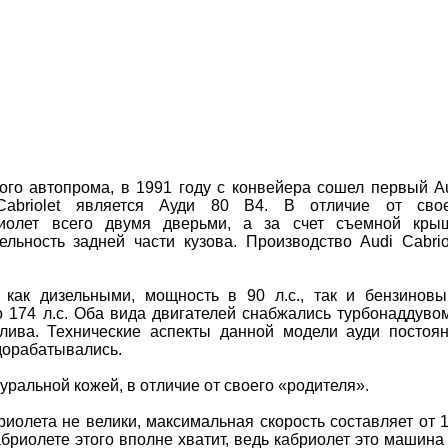
ого автопрома, в 1991 году с конвейера сошел первый A
 Cabriolet является Ауди 80 В4. В отличие от сво
риолет всего двумя дверьми, а за счет съемной кры
ельность задней части кузова. Производство Audi Cabrio
как дизельными, мощность в 90 л.с., так и бензинов
 174 л.с. Оба вида двигателей снабжались турбонаддуво
лива. Технические аспекты данной модели ауди постоя
дорабатывались.
уральной кожей, в отличие от своего «родителя».
иолета не велики, максимальная скорость составляет от 
абриолете этого вполне хватит, ведь кабриолет это машина