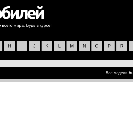
всего мира. Будь в курсе!
H
I
J
K
L
M
N
O
P
R
Все модели
Au