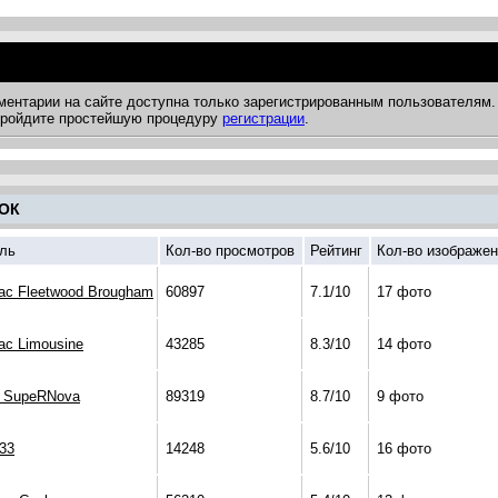
ментарии на сайте доступна только зарегистрированным пользователям.
 пройдите простейшую процедуру
регистрации
.
ОК
ль
Кол-во просмотров
Рейтинг
Кол-во изображе
lac Fleetwood Brougham
60897
7.1/10
17 фото
lac Limousine
43285
8.3/10
14 фото
a SupeRNova
89319
8.7/10
9 фото
133
14248
5.6/10
16 фото