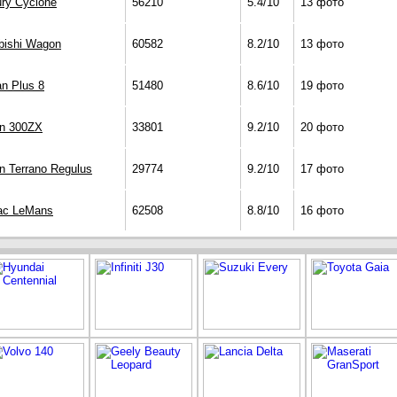
ry Cyclone
56210
5.4/10
13 фото
bishi Wagon
60582
8.2/10
13 фото
n Plus 8
51480
8.6/10
19 фото
an 300ZX
33801
9.2/10
20 фото
n Terrano Regulus
29774
9.2/10
17 фото
ac LeMans
62508
8.8/10
16 фото