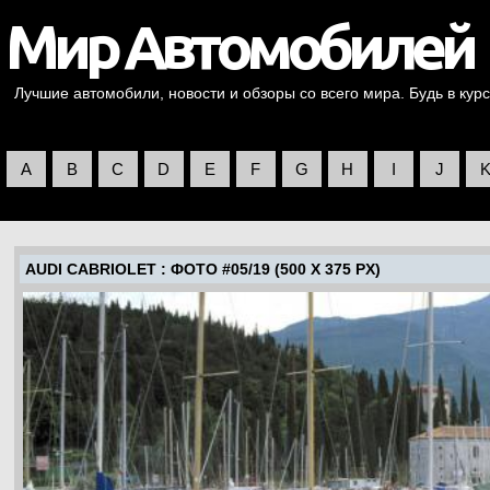
Лучшие автомобили, новости и обзоры со всего мира. Будь в курс
A
B
C
D
E
F
G
H
I
J
AUDI CABRIOLET
: ФОТО #05/19 (500 X 375 PX)