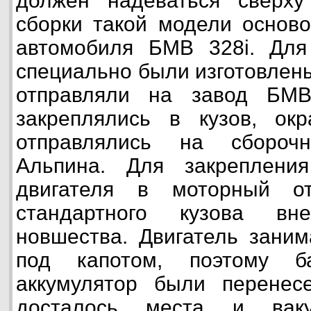
должен надеваться сверху
сборки такой модели осново
автомобиля БМВ 328i. Для
специально были изготовлен
отправляли на завод БМ
закреплялись в кузов, ок
отправлялись на сбороч
Альпина. Для закреплени
двигателя в моторный от
стандартного кузова вн
новшества. Двигатель заним
под капотом, поэтому б
аккумулятор были перенес
досталось места и ваку