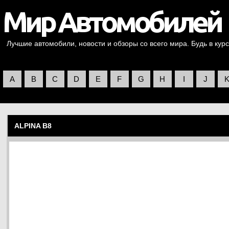
Лучшие автомобили, новости и обзоры со всего мира. Будь в курс
A
B
C
D
E
F
G
H
I
J
ALPINA B8