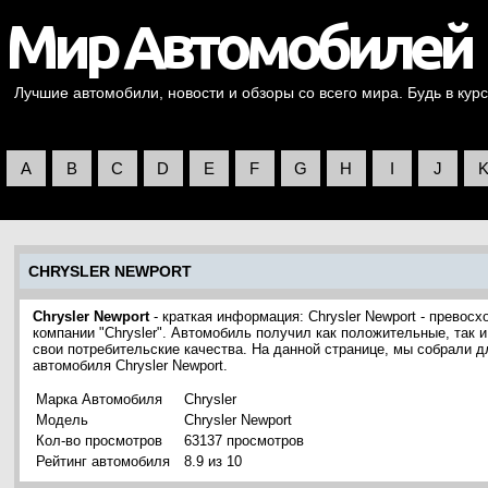
Лучшие автомобили, новости и обзоры со всего мира. Будь в курс
A
B
C
D
E
F
G
H
I
J
CHRYSLER NEWPORT
Chrysler Newport
- краткая информация: Chrysler Newport - прево
компании "Chrysler". Автомобиль получил как положительные, так 
свои потребительские качества. На данной странице, мы собрали 
автомобиля Chrysler Newport.
Марка Автомобиля
Chrysler
Модель
Chrysler Newport
Кол-во просмотров
63137 просмотров
Рейтинг автомобиля
8.9 из 10