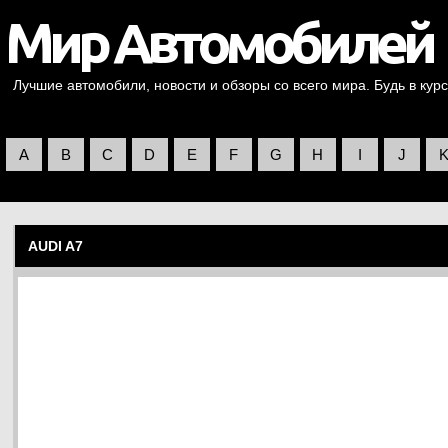
Лучшие автомобили, новости и обзоры со всего мира. Будь в курс
A
B
C
D
E
F
G
H
I
J
AUDI A7