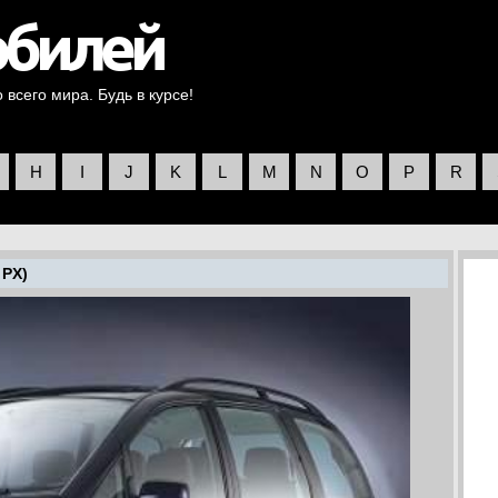
всего мира. Будь в курсе!
H
I
J
K
L
M
N
O
P
R
 PX)