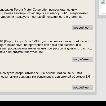
рпорация Toyota Motor Corporation выпустила новинку –
er (Тойота Клюгер), относящийся к классу SUV. Внедорожник
ть дверей и пользуется большой популярностью у себя на
подробнее ...
IV (Форд Эскорт IV) в 1998 году пришел на смену Ford Escort III
его поколения, не претерпев при этом принципиальных
ыли продиктованы техническим прогрессом в других отраслях,
зиться на автомобилестроении.
подробнее ...
а выпуска разрабатывалась на основе Mazda RX-8. Этот
несколькими вариациями бензиновых двигателей объемом 1,6
подробнее ...