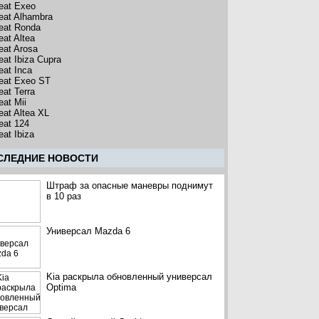
eat Exeo
eat Alhambra
eat Ronda
eat Altea
eat Arosa
eat Ibiza Cupra
eat Inca
eat Exeo ST
eat Terra
eat Mii
eat Altea XL
eat 124
eat Ibiza
CЛЕДНИЕ НОВОСТИ
Штраф за опасные маневры поднимут
в 10 раз
Универсал Mazda 6
Kia раскрыла обновленный универсал
Optima