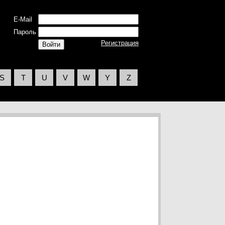
E-Mail
Пароль
Регистрация
S
T
U
V
W
Y
Z