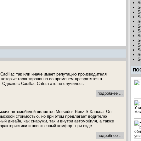
S
S
S
S
S
S
S
S
S
S
S
S
S
ПО
Cadillac так или иначе имеет репутацию производителя
 которые гарантированно со временем превратятся в
Однако с Cadillac Catera это не случилось.
подробнее ...
ских автомобилей является Mersedes-Benz S-Класса. Он
высокой стоимостью, но при этом предлагает водителю
ый дизайн, как снаружи, так и внутри автомобиля, а также
арактеристики и повышенный комфорт при езде.
подробнее ...