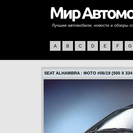
Лучшие автомобили, новости и обзоры со 
A
B
C
D
E
F
G
SEAT ALHAMBRA
: ФОТО #06/19 (500 X 334