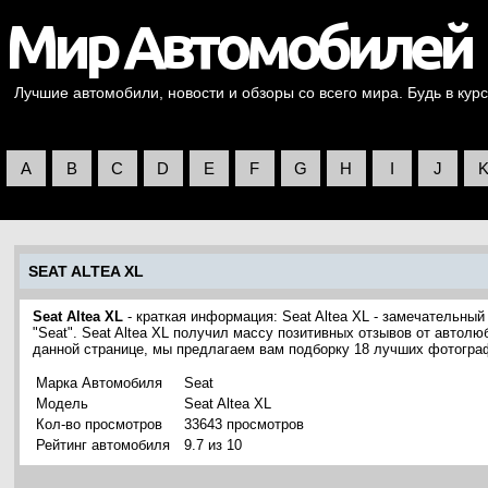
Лучшие автомобили, новости и обзоры со всего мира. Будь в курс
A
B
C
D
E
F
G
H
I
J
SEAT ALTEA XL
Seat Altea XL
- краткая информация: Seat Altea XL - замечательны
"Seat". Seat Altea XL получил массу позитивных отзывов от автолю
данной странице, мы предлагаем вам подборку 18 лучших фотограф
Марка Автомобиля
Seat
Модель
Seat Altea XL
Кол-во просмотров
33643 просмотров
Рейтинг автомобиля
9.7 из 10