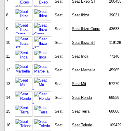
7
Seat
Seat Exeo ST
100455
8
Seat
Seat Ibiza
39631
9
Seat
Seat Ibiza Cupra
43633
10
Seat
Seat Ibiza ST
119129
11
Seat
Seat Inca
77140
12
Seat
Seat Marbella
45965
13
Seat
Seat Mii
57279
14
Seat
Seat Ronda
69539
15
Seat
Seat Terra
68668
16
Seat
Seat Toledo
109429