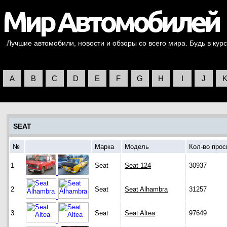
Лучшие автомобили, новости и обзоры со всего мира. Будь в курс
A
B
C
D
E
F
G
H
I
J
SEAT
№
Марка
Модель
Кол-во про
1
Seat
Seat 124
30937
2
Seat
Seat Alhambra
31257
3
Seat
Seat Altea
97649