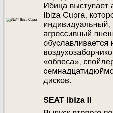
Ибица выступает
Ibiza Cupra, кото
индивидуальный, 
агрессивный внеш
обуславливается 
воздухозаборнико
«обвеса», спойле
семнадцатидюймо
дисков.
SEAT Ibiza II
Выпуск второго п