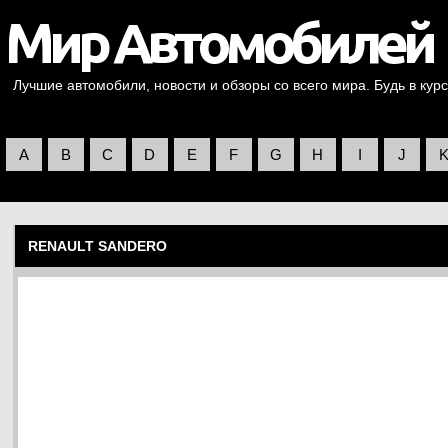
Лучшие автомобили, новости и обзоры со всего мира. Будь в курс
A
B
C
D
E
F
G
H
I
J
RENAULT SANDERO