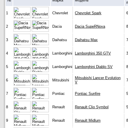
№
Марка
Модель
1
Chevrolet
Chevrolet Spark
2
Dacia
Dacia SupeRNova
3
Daihatsu
Daihatsu Max
4
Lamborghini
Lamborghini 350 GTV
5
Lamborghini
Lamborghini Diablo SV
Mitsubishi Lancer Evolution
6
Mitsubishi
V
7
Pontiac
Pontiac Sunfire
8
Renault
Renault Clio Symbol
9
Renault
Renault Midlum